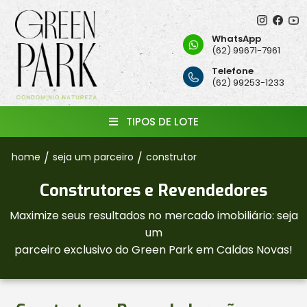
WhatsApp
(62) 99671-7961
Telefone
(62) 99253-1233
TIPOS DE LOTE
home
/
seja um parceiro
/
construtor
Construtores e Revendedores
Maximize seus resultados no mercado imobiliário: seja
um
parceiro exclusivo do Green Park em Caldas Novas!